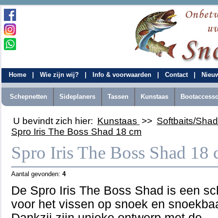
Home
|
Wie zijn wij?
|
Info & voorwaarden
|
Contact
|
Nieu
Schepnetten
Sideplaners
Tassen
Kunstaas
Bootaccesso
U bevindt zich hier:
Kunstaas
>>
Softbaits/Sha
Spro Iris The Boss Shad 18 cm
Spro Iris The Boss Shad 18
Aantal gevonden:
4
De Spro Iris The Boss Shad is een sc
voor het vissen op snoek en snoekba
Dankzij zijn unieke ontwerp met de