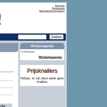
Inloggen
Registreren
Wachtwoord vergeten?
Winkelwagentje
0 Producten
Winkelwagentje
Prijsknallers
Helaas, er zijn deze week geen
knallers
p Rol