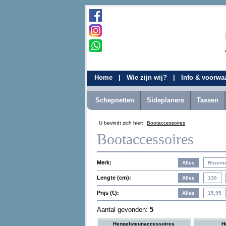
Home
|
Wie zijn wij?
|
Info & voorw
Schepnetten
Sideplaners
Tassen
U bevindt zich hier:
Bootaccessoires
Bootaccessoires
Merk:
Lengte (cm):
Prijs (€):
Aantal gevonden:
5
Hengelsteunaccessoires
H