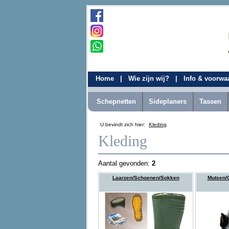
Home
|
Wie zijn wij?
|
Info & voorw
Schepnetten
Sideplaners
Tassen
U bevindt zich hier:
Kleding
Kleding
Aantal gevonden:
2
Laarzen/Schoenen/Sokken
Mutsen/