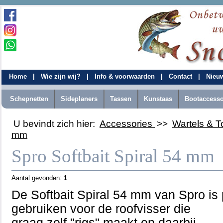
Home
|
Wie zijn wij?
|
Info & voorwaarden
|
Contact
|
Nieu
Schepnetten
Sideplaners
Tassen
Kunstaas
Bootaccesso
U bevindt zich hier:
Accessories
>>
Wartels & 
mm
Spro Softbait Spiral 54 mm
Aantal gevonden:
1
De Softbait Spiral 54 mm van Spro is 
gebruiken voor de roofvisser die
graag zelf "rigs" maakt en daarbij