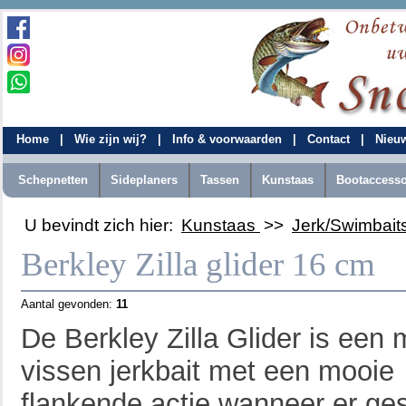
Home
|
Wie zijn wij?
|
Info & voorwaarden
|
Contact
|
Nieu
Schepnetten
Sideplaners
Tassen
Kunstaas
Bootaccesso
U bevindt zich hier:
Kunstaas
>>
Jerk/Swimbait
Berkley Zilla glider 16 cm
Aantal gevonden:
11
De Berkley Zilla Glider is een 
vissen jerkbait met een mooie
flankende actie wanneer er ge