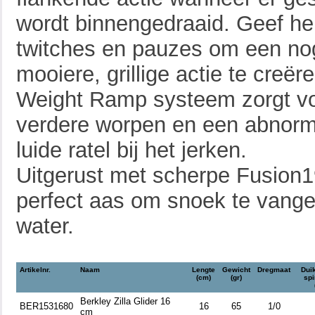
wordt binnengedraaid. Geef h
twitches en pauzes om een no
mooiere, grillige actie te creër
Weight Ramp systeem zorgt v
verdere worpen en een abnorm
luide ratel bij het jerken.
Uitgerust met scherpe Fusion1
perfect aas om snoek te vange
water.
Artikelnr.
Naam
Lengte
Gewicht
Dregmaat
Dui
(cm)
(gr)
sp
Berkley Zilla Glider 16
BER1531680
16
65
1/0
cm