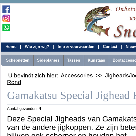
Home
|
Wie zijn wij?
|
Info & voorwaarden
|
Contact
|
Nieu
Schepnetten
Sideplaners
Tassen
Kunstaas
Bootaccesso
U bevindt zich hier:
Accessories
>>
Jigheads/l
Rond
Gamakatsu Special Jighead
Aantal gevonden:
4
Deze Special Jigheads van Gamakats
van de andere jigkoppen. Ze zijn bete
blijven ook scherper en houden het